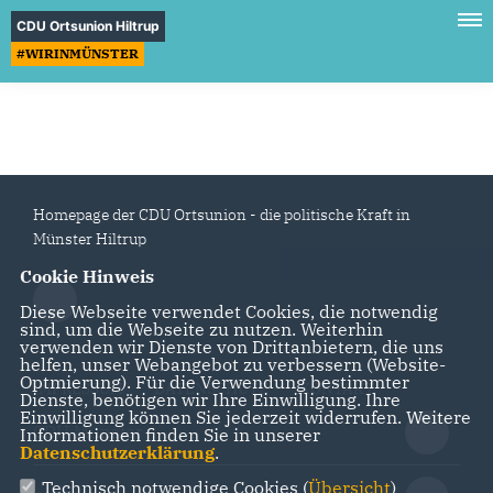
CDU Ortsunion Hiltrup
#WIRINMÜNSTER
Homepage der CDU Ortsunion - die politische Kraft in
Münster Hiltrup
Cookie Hinweis
Diese Webseite verwendet Cookies, die notwendig
sind, um die Webseite zu nutzen. Weiterhin
verwenden wir Dienste von Drittanbietern, die uns
helfen, unser Webangebot zu verbessern (Website-
Optmierung). Für die Verwendung bestimmter
IMPRESSUM
DATENSCHUTZ
KONTAKT
Dienste, benötigen wir Ihre Einwilligung. Ihre
Einwilligung können Sie jederzeit widerrufen. Weitere
CDU Münster
Informationen finden Sie in unserer
Datenschutzerklärung
.
Technisch notwendige Cookies (
Übersicht
)