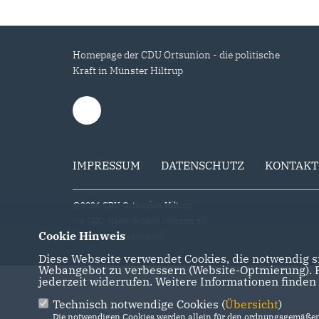
Homepage der CDU Ortsunion - die politische
Kraft in Münster Hiltrup
IMPRESSUM
DATENSCHUTZ
KONTAKT
@2026 CDU Ortsunion Hiltrup
c/o CDU-Kreisverband Münster e.V.
Cookie Hinweis
Alle Rechte vorbehalten.
Diese Webseite verwendet Cookies, die notwendig si
Webangebot zu verbessern (Website-Optmierung). Fü
jederzeit widerrufen. Weitere Informationen finden
Technisch notwendige Cookies (
Übersicht
)
Die notwendigen Cookies werden allein für den ordnungsgemäßen 