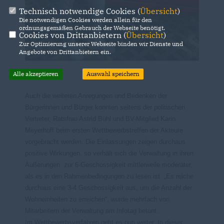
Technisch notwendige Cookies (
Übersicht
)
Die notwendigen Cookies werden allein für den
ordnungsgemäßen Gebrauch der Webseite benötigt.
Cookies von Drittanbietern (
Übersicht
)
Zur Optimierung unserer Webseite binden wir Dienste und
Angebote von Drittanbietern ein.
Alle akzeptieren
Auswahl speichern
Auch die weiteren Anregungen und Bedenken der
Bürgerinnen und Bürger konnten seitens der politischen
Vertreter, Ratsfrau Astrid Bühl und BV-Mitglied Karin
Meyerhoff beim ersten Wettbewerbstreffen der Akteure
vorgebracht werden. Die Einlassungen zeigen durchaus
positive Wirkungen, so verhält sich die Verwaltung in ihren
Äußerungen zur 6-Geschossigkeit mittlerweile moderater,
als es in den Rahmenbedingungen zu lesen ist. „Es reiche
durchaus eine 3-4 Geschossigkeit aus, um die Anzahl der
Wohneinheiten zu erreichen“, wurde mehrfach von
Mitarbeitern der Verwaltung am Infotag betont.
Im Wettbewerbsverfahren geht es nun weiter. In dieser