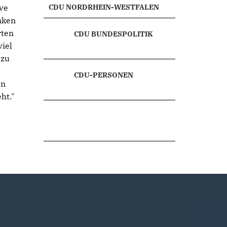
ive
CDU NORDRHEIN-WESTFALEN
nken
rten
CDU BUNDESPOLITIK
viel
 zu
CDU-PERSONEN
en
ht."