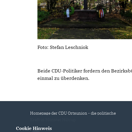
Foto: Stefan Leschniok
Beide CDU-Politiker fordern den Bezirksb
einmal zu überdenken.
Homepage der CDU Ortsunion - die politische
Kraft in Münster Hiltrup
Cookie Hinweis